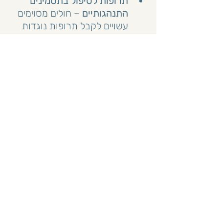
תרופות לטיפול בתסמינים 
התנהגותיים
 – חולים מסוימים 
עשויים לקבל תרופות נוגדות 
דיכאון, חרדה או תרופות 
אנטי-פסיכוטיות בהתאם 
למצבם.
טיפול לא־תרופתי בתסמינים 
הקוגניטיביים וההתנהגותיים
התסמינים הקוגניטיביים המרכזיים 
שעימם מתמודד חולה אלצהיימר הם 
אובדן זיכרון וכשל בשפה. כיום, 
טיפולים שאינם תרופתיים בתסמינים 
הקוגניטיביים מתמקדים בחיזוק 
הזיכרון על מנת לשמור על עצמאות 
החולה עד כמה שניתן. מטרת 
התערבויות אלה, הכוללות אימון 
זיכרון פרוצדוראלי ואסטרטגיות פיצוי 