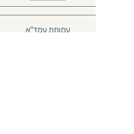
עמותת עמד"א
עמותת עמדא תומכת באנשים עם
דמנציה
ואלצהיימר ובני משפחותיהם
ומציעה-
קבוצות תמיכה ועזרה עצמית
ברחבי הארץ
קו טלפוני לתמיכה, ייעוץ והדרכה
מרכז מידע