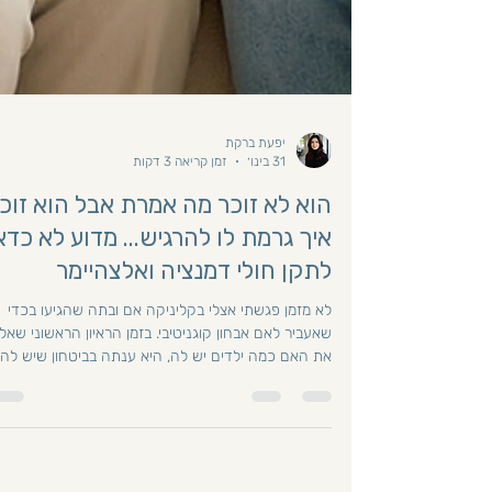
יפעת ברקת
31 בינו׳
זמן קריאה 3 דקות
הוא לא זוכר מה אמרת אבל הוא זוכ
איך גרמת לו להרגיש... מדוע לא כדא
לתקן חולי דמנציה ואלצהיימר
לא מזמן פגשתי אצלי בקליניקה אם ובתה שהגיעו בכדי
שאעביר לאם אבחון קוגניטיבי. בזמן הראיון הראשוני שאל
את האם כמה ילדים יש לה, היא ענתה בביטחון שיש לה
שלושה ילדים, כשהיא שוכחת לגמרי את בנה הרביעי. באו