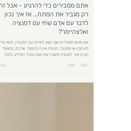
יפעת ברקת
1 במאי
זמן קריאה 6 דקות
אתם מסבירים כדי להרגיע - אבל זה
רק מגביר את המתח... אז איך נכון
לדבר עם אדם שחי עם דמנציה
ואלצהיימר?
אם אתם מסבירים שוב ושוב לאדם עם דמנציה, והוא עדיי
לא מבין או מתנגד, הבעיה אינה בהסבר שלכם. במאמר
תבינו איך דמנציה משנה את אופן עיבוד המידע, ולמה
דווקא טון רגוע, תיקוף ותקשורת דרך רגש יכולים לעזור י
ממילים.