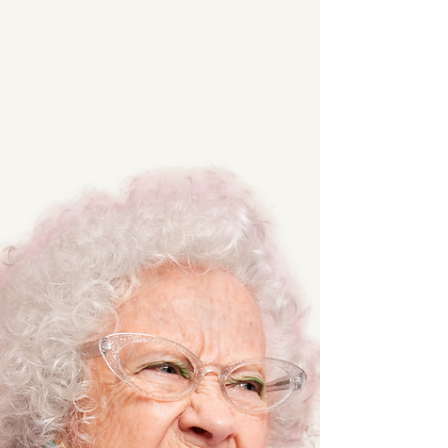
רגע ראיתי את הבת התכווצה בכיסא, באינסטינקט של
מבוכה ותסכול, שכנראה נבנה לאורך זמן, היא גלגלה
עיניים ואמרה בטון קצת עייף, "אמא...?", "מה קורה לך?",
"שכחת מי היה אצלך אתמול?", האם לא הבינה למה היא
מתכוונת והבת המשיכה- "נו אמא....יוסי, שכחת את יוסי?
הבן שלך!". ראיתי איך האמא הולכת