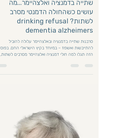
יפעת ברקת
15 באוג׳ 2025
זמן קריאה 5 דקות
כשהשתייה הופכת למלחמה, סרבנו
שתייה בדמנציה ואלצהיימר...מה
עושים כשהחולה הדמנטי מסרב
לשתות? drinking refusal
dementia alzheimers
סרבנות שתייה בדמנציה ובאלצהיימר עלולה להוביל
להתייבשות ואשפוז – במיוחד בקיץ הישראלי החם. בפוס
הזה תגלו למה חולי דמנציה ואלצהיימר מסרבים לשתות,
איך לזהות סימני התייבשות, ואיך לעודד שתייה בעזרת
שיטות עדינות ויישומיות – התאמת כלים, משקאות
מועדפים, שתייה משותפת והפחתת ויכוחים. מדריך פרקט
לבני משפחה ולמטפלים.