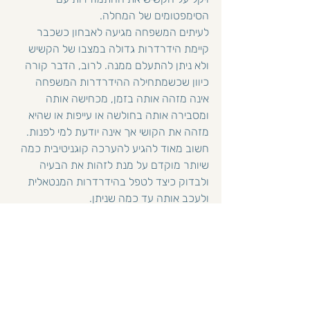
הסימפטומים של המחלה. 
לעיתים המשפחה מגיעה לאבחון כשכבר 
קיימת הידרדרות גדולה במצבו של הקשיש 
ולא ניתן להתעלם ממנה. לרוב, הדבר קורה 
כיוון שכשמתחילה ההידרדרות המשפחה 
אינה מזהה אותה בזמן, מכחישה אותה 
ומסבירה אותה בחולשה או עייפות או שהיא 
מזהה את הקושי אך אינה יודעת למי לפנות. 
חשוב מאוד להגיע להערכה קוגניטיבית כמה 
שיותר מוקדם על מנת לזהות את הבעיה 
ולבדוק כיצד לטפל בהידרדרות המנטאלית 
ולעכב אותה עד כמה שניתן.
לאבחון המוקדם יתרונות רבים והוא מסייע:
לשמור ככל הניתן על התפקוד הקוגניטיבי 
באמצעות תרגילי חשיבה ומשחקי זיכרון 
והאטה ככל האפשר בפגיעה הקוגניטיבית.
לתת למשפחה ולמטופל להתכונן באמצעות 