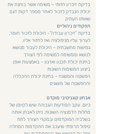
בדיקת זיכרון חזותי – משימה אשר בוחנת את 
יכולת הנבדק לזכור לאחר מספר דקות דגם 
שאותו העתיק
תפקודים ניהוליים
בדיקת “זיכרון עבודה”- היכולת לזכור חומר, 
לערוך עליו מניפולציה ואז לחזור אליו,
גמישות מחשבתית – היכולת לעבור מנושא 
לנושא וממשימה למשימה לפי הצורך
בחינת יכולת תכנון וארגון – באמצעות אופן 
ביצוע המשימות השונות
הפשטה והמשגה – בחינת יכולת ההכללה 
וההפשטה של מושגים
אבחון קוגניטיבי מוקדם
כיום, עקב המודעות הגבוהה שיש לקיומן של 
מחלות הדמנציה השונות, ניתן לאבחן אותה 
בשלביה המוקדמים ובמקרי הצורך לתת 
טיפול תרופתי שיעכב את התקדמות המחלה 
ויקל על הקשיש את ההתמודדות עם 